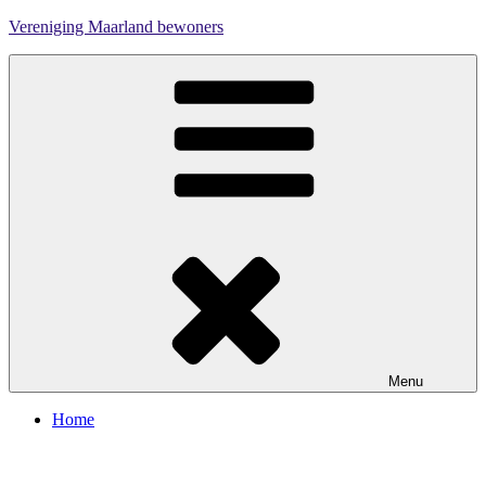
Ga
Vereniging Maarland bewoners
naar
de
inhoud
Menu
Home